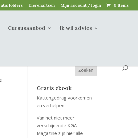
atis folders
Dierenartsen
Mijn account / login
0 Items
Cursusaanbod
Ik wil advies
e
Gratis ebook
Kattengedrag voorkomen
en verhelpen
Van het niet meer
verschijnende KGA
Magazine zijn hier alle