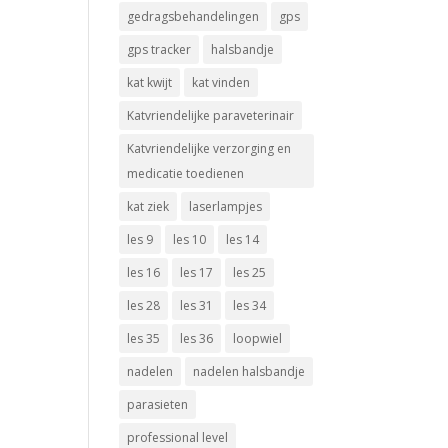
gedragsbehandelingen
gps
gps tracker
halsbandje
kat kwijt
kat vinden
Katvriendelijke paraveterinair
Katvriendelijke verzorging en
medicatie toedienen
kat ziek
laserlampjes
les 9
les 10
les 14
les 16
les 17
les 25
les 28
les 31
les 34
les 35
les 36
loopwiel
nadelen
nadelen halsbandje
parasieten
professional level