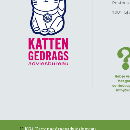
Postbus
1001 GJ
©
KGA Kattengedragsadviesbureau