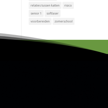
relaties tussen katten
risico
senior 1
softlaser
voorbereiden
zomerschool