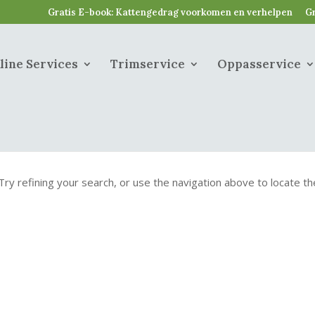
Gratis E-book: Kattengedrag voorkomen en verhelpen
Gr
line Services
Trimservice
Oppasservice
ry refining your search, or use the navigation above to locate th