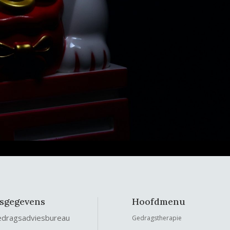
fsgegevens
Hoofdmenu
edragsadviesbureau
Gedragstherapie