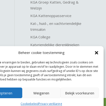
KGA Groep Katten, Gedrag &
Welzijn
KGA Kattenoppasservice
Kat-, huid-, en vachtvriendelijke
trimsalon
KGA College
Katvriendelijke dierenklinieken
KGA Katteninterieurservice
Beheer cookie toestemming
 ervaringen te bieden, gebruiken wij technologieën zoals cookies om
over je apparaat op te slaan en/of te raadplegen. Door in te stemmen met
logieën kunnen wij gegevens zoals surfgedrag of unieke ID's op deze site
Als je geen toestemming geeft of uw toestemming intrekt, kan dit een
vloed hebben op bepaalde functies en mogelijkheden.
epteren
Weigeren
Bekijk voorkeuren
Cookiebeleid
Privacy verklaring
Website made by
JoSiJo / Joost van Riel