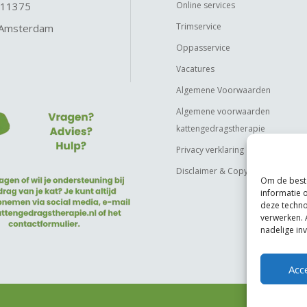
 11375
Online services
Trimservice
 Amsterdam
Oppasservice
Vacatures
Algemene Voorwaarden
Algemene voorwaarden
kattengedragstherapie
Privacy verklaring
Disclaimer & Copyright
Om de beste
informatie 
deze techno
verwerken. 
nadelige in
Acc