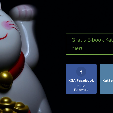
Gratis E-book Ka
hier!
KGA Facebook
Katte
5.3k
Followers