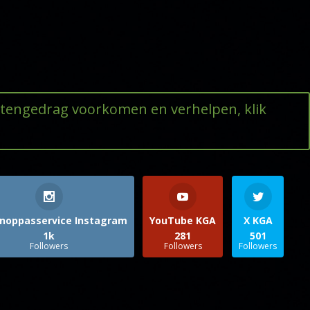
ttengedrag voorkomen en verhelpen, klik
noppasservice Instagram
YouTube KGA
X KGA
1k
281
501
Followers
Followers
Followers