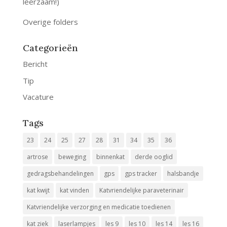
leerzaam!)
Overige folders
Categorieën
Bericht
Tip
Vacature
Tags
23
24
25
27
28
31
34
35
36
artrose
beweging
binnenkat
derde ooglid
gedragsbehandelingen
gps
gps tracker
halsbandje
kat kwijt
kat vinden
Katvriendelijke paraveterinair
Katvriendelijke verzorging en medicatie toedienen
kat ziek
laserlampjes
les 9
les 10
les 14
les 16