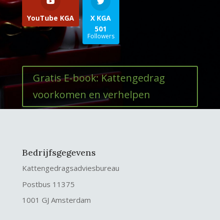
YouTube KGA
X KGA
501
Followers
Gratis E-book: Kattengedrag
voorkomen en verhelpen
Bedrijfsgegevens
Kattengedragsadviesbureau
Postbus 11375
1001 GJ Amsterdam