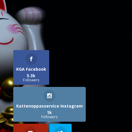
KGA Facebook
5.3k
Followers
Kattenoppasservice Instagram
1k
Followers