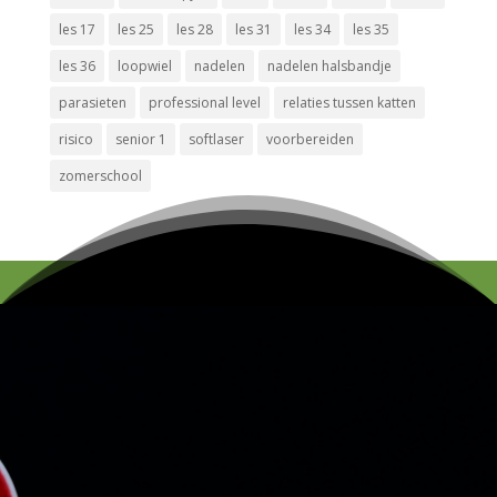
les 17
les 25
les 28
les 31
les 34
les 35
les 36
loopwiel
nadelen
nadelen halsbandje
parasieten
professional level
relaties tussen katten
risico
senior 1
softlaser
voorbereiden
zomerschool