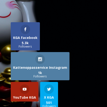
KGA Facebook
5.3k
Followers
Kattenoppasservice Instagram
1k
Followers
YouTube KGA
X KGA
501
Followers