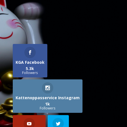
KGA Facebook
5.3k
Followers
Kattenoppasservice Instagram
1k
Followers