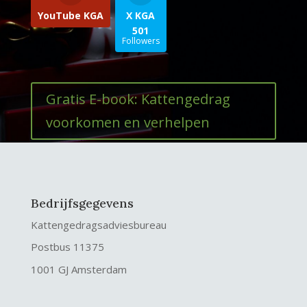
YouTube KGA
X KGA
501
Followers
Gratis E-book: Kattengedrag
voorkomen en verhelpen
Bedrijfsgegevens
Kattengedragsadviesbureau
Postbus 11375
1001 GJ Amsterdam