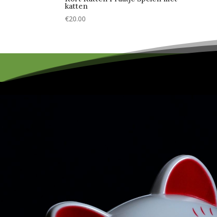
katten
€
20.00