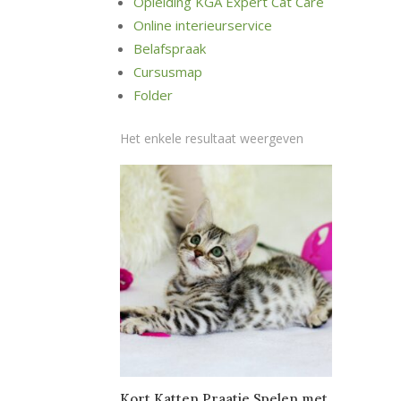
Opleiding KGA Expert Cat Care
Online interieurservice
Belafspraak
Cursusmap
Folder
Het enkele resultaat weergeven
Kort Katten Praatje Spelen met