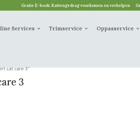
Gratis E-book: Kattengedrag voorkomen en verhelpen
Gr
line Services
Trimservice
Oppasservice
t cat care 3”
care 3