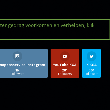
ttengedrag voorkomen en verhelpen, klik
noppasservice Instagram
YouTube KGA
X KGA
1k
281
501
Followers
Followers
Followers