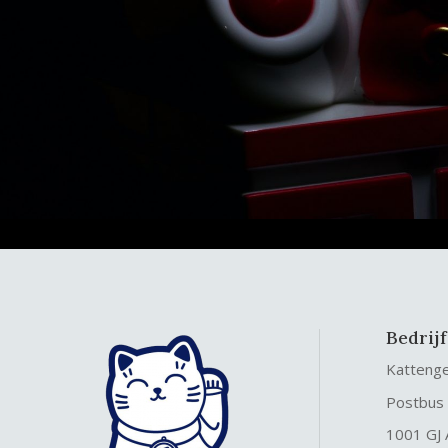
Bedrij
Katteng
Postbus
1001 GJ