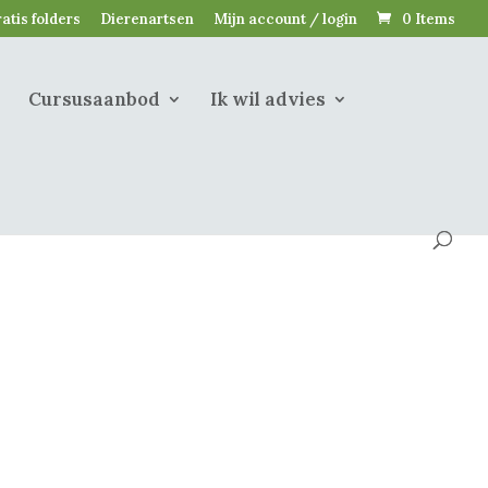
atis folders
Dierenartsen
Mijn account / login
0 Items
Cursusaanbod
Ik wil advies