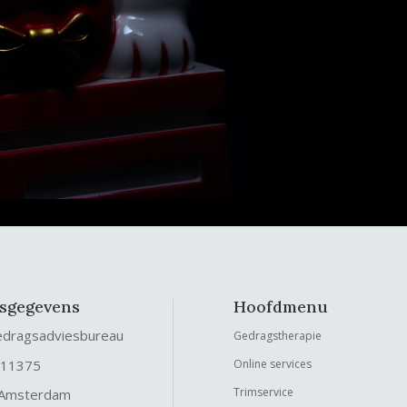
fsgegevens
Hoofdmenu
edragsadviesbureau
Gedragstherapie
 11375
Online services
Trimservice
 Amsterdam