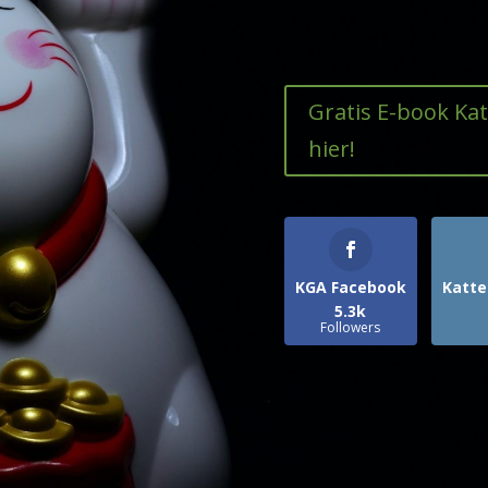
Gratis E-book Ka
hier!
KGA Facebook
Katte
5.3k
Followers