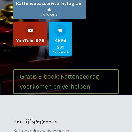
Kattenoppasservice Instagram
1k
Followers
YouTube KGA
X KGA
501
Followers
Gratis E-book: Kattengedrag
voorkomen en verhelpen
Bedrijfsgegevens
Kattengedragsadviesbureau