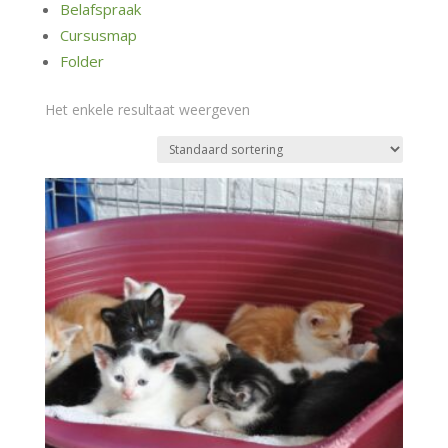
Belafspraak
Cursusmap
Folder
Het enkele resultaat weergeven