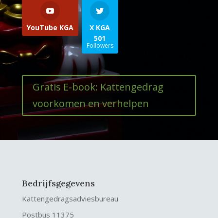
YouTube KGA
X KGA
501
Followers
Gratis E-book: Kattengedrag
voorkomen en verhelpen
Bedrijfsgegevens
Kattengedragsadviesbureau
Postbus 11375