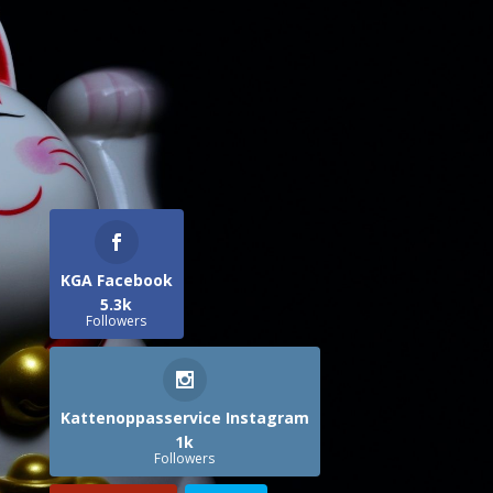
KGA Facebook
5.3k
Followers
Kattenoppasservice Instagram
1k
Followers