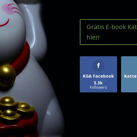
Gratis E-book Ka
hier!
KGA Facebook
Katte
5.3k
Followers