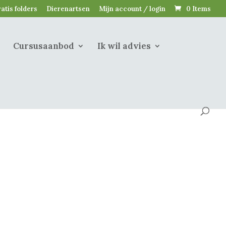
atis folders
Dierenartsen
Mijn account / login
0 Items
Cursusaanbod
Ik wil advies