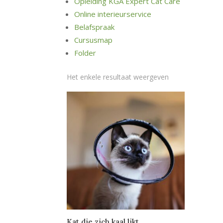
Opleiding KGA Expert Cat Care
Online interieurservice
Belafspraak
Cursusmap
Folder
Het enkele resultaat weergeven
Kat die zich kaal likt