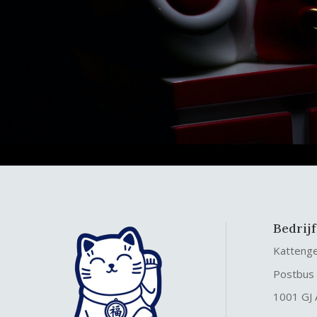
Bedrij
Katteng
Postbus
1001 GJ