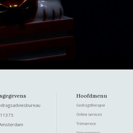
fsgegevens
Hoofdmenu
edragsadviesbureau
Gedragstherapie
 11375
Online services
Trimservice
 Amsterdam
Oppasservice