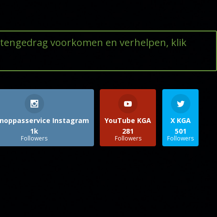
ttengedrag voorkomen en verhelpen, klik
noppasservice Instagram
YouTube KGA
X KGA
1k
281
501
Followers
Followers
Followers