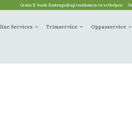
Gratis E-book: Kattengedrag voorkomen en verhelpen
Gr
line Services
Trimservice
Oppasservice