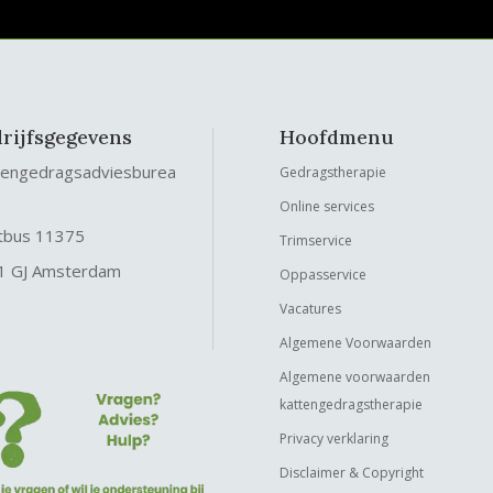
rijfsgegevens
Hoofdmenu
tengedragsadviesburea
Gedragstherapie
Online services
tbus 11375
Trimservice
1 GJ Amsterdam
Oppasservice
Vacatures
Algemene Voorwaarden
Algemene voorwaarden
kattengedragstherapie
Privacy verklaring
Disclaimer & Copyright