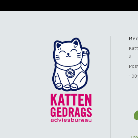
Bed
Kat
u
Pos
100