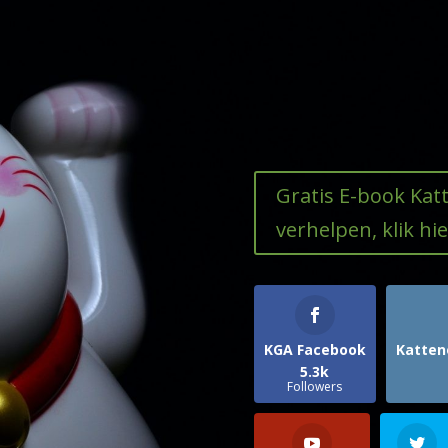
Gratis E-book Ka
verhelpen, klik hie
KGA Facebook
Katten
5.3k
Followers