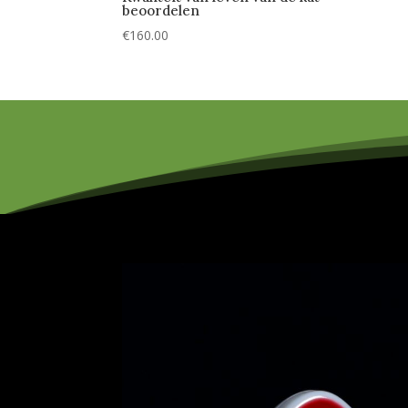
beoordelen
€
160.00