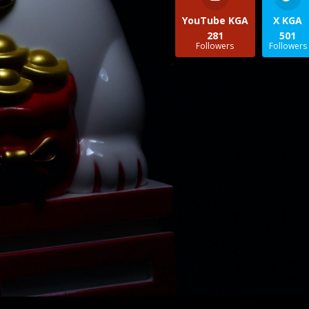
YouTube KGA
X KGA
281
501
Followers
Followers