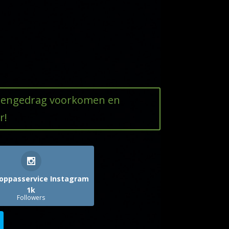
ttengedrag voorkomen en
r!
oppasservice Instagram
1k
Followers