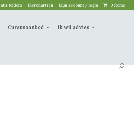
atis folders
Dierenartsen
Mijn account / login
0 Items
Cursusaanbod
Ik wil advies