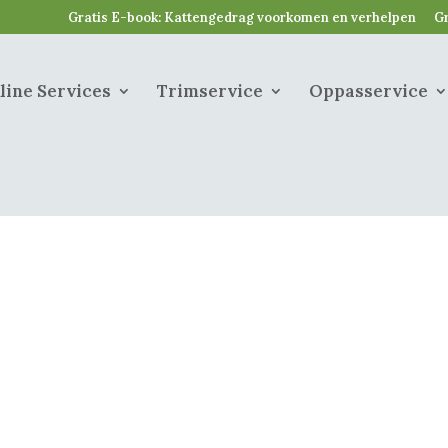
Gratis E-book: Kattengedrag voorkomen en verhelpen
Gr
line Services
Trimservice
Oppasservice