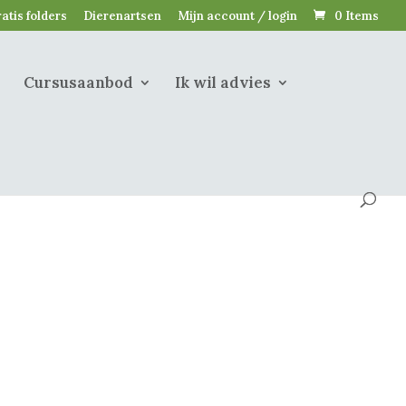
atis folders
Dierenartsen
Mijn account / login
0 Items
Cursusaanbod
Ik wil advies