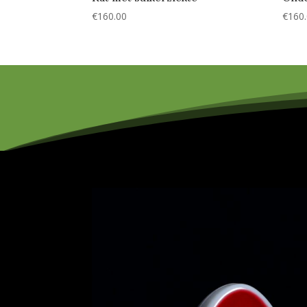
€
160.00
€
160