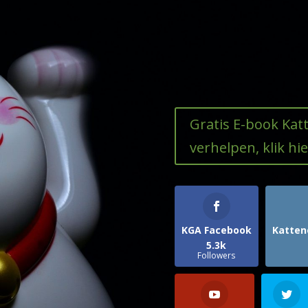
Gratis E-book Ka
verhelpen, klik hie
KGA Facebook
Katten
5.3k
Followers