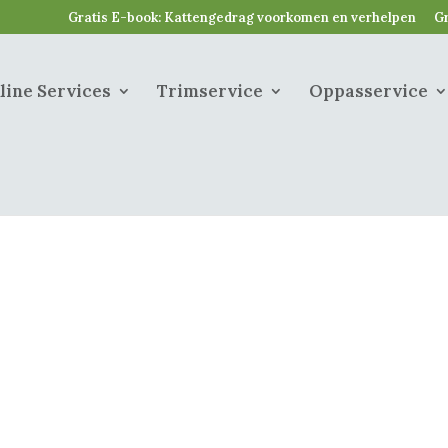
Gratis E-book: Kattengedrag voorkomen en verhelpen
Gr
line Services
Trimservice
Oppasservice