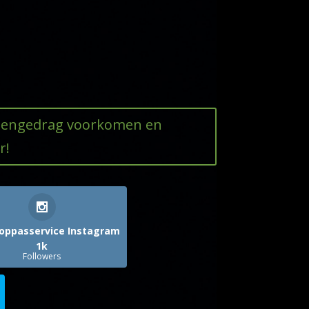
ttengedrag voorkomen en
r!
oppasservice Instagram
1k
Followers