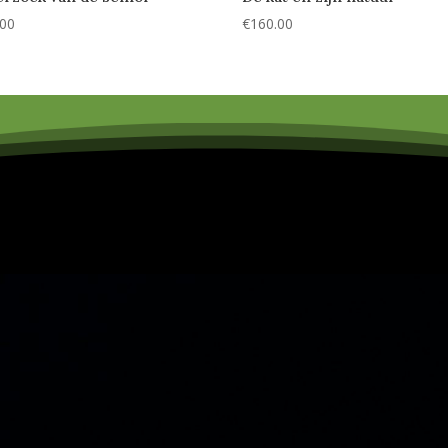
.00
€
160.00