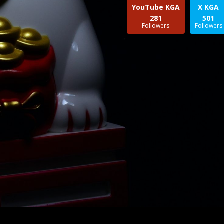
YouTube KGA
X KGA
281
501
Followers
Followers