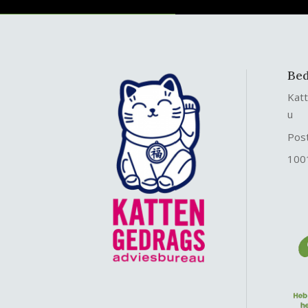
Bed
Kat
u
Pos
100