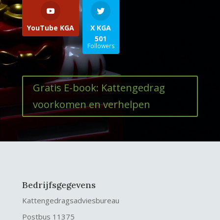
YouTube KGA
X KGA
501
Followers
Gratis E-book: Kattengedrag
voorkomen en verhelpen
Bedrijfsgegevens
Kattengedragsadviesbureau
Postbus 11375