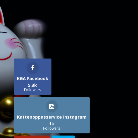
KGA Facebook
5.3k
Followers
Kattenoppasservice Instagram
1k
Followers