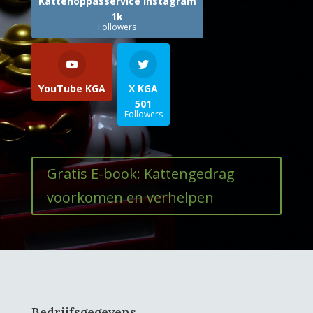
Kattenoppasservice Instagram
1k
Followers
YouTube KGA
X KGA
501
Followers
Gratis E-book: Kattengedrag
voorkomen en verhelpen
Bedrijfsgegevens