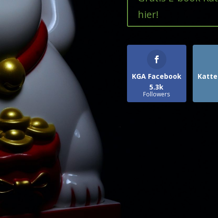
hier!
KGA Facebook
Katte
5.3k
Followers