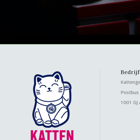
Bedrij
Katteng
Postbus
1001 GJ