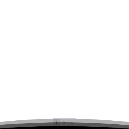
1
2
→