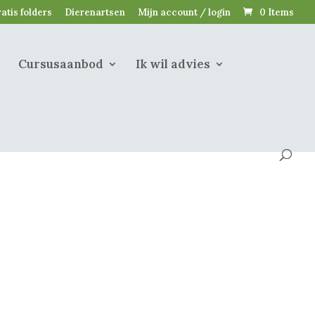
atis folders
Dierenartsen
Mijn account / login
0 Items
Cursusaanbod
Ik wil advies