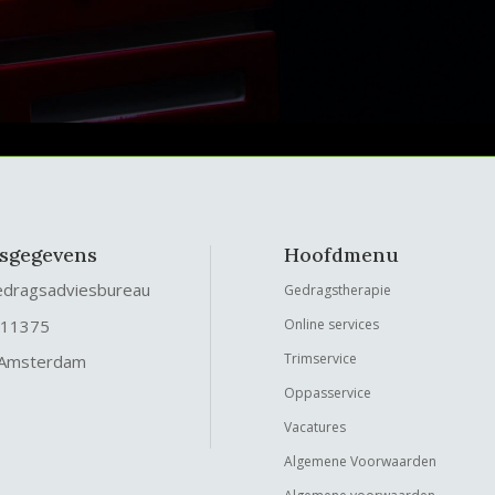
fsgegevens
Hoofdmenu
edragsadviesbureau
Gedragstherapie
 11375
Online services
Trimservice
 Amsterdam
Oppasservice
Vacatures
Algemene Voorwaarden