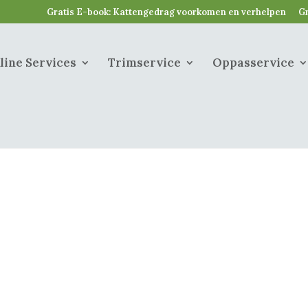
Gratis E-book: Kattengedrag voorkomen en verhelpen
Gr
line Services
Trimservice
Oppasservice