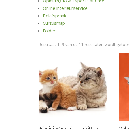
Opleiding KGA Expert Cat Care
Online interieurservice
Belafspraak
Cursusmap
Folder
Resultaat 1–9 van de 11 resultaten wordt getoo
Scheiding moeder en kitten
Onli