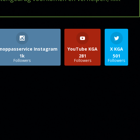
noppasservice Instagram
YouTube KGA
X KGA
1k
281
501
Followers
Followers
Followers