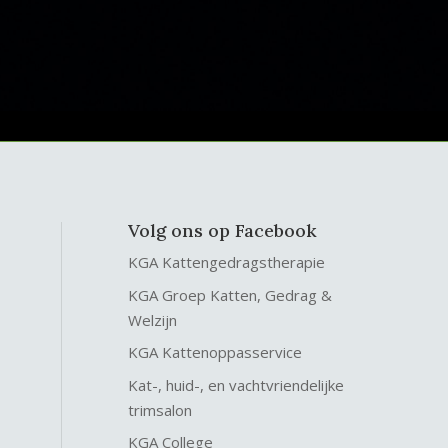
Volg ons op Facebook
KGA Kattengedragstherapie
KGA Groep Katten, Gedrag &
Welzijn
KGA Kattenoppasservice
Kat-, huid-, en vachtvriendelijke
trimsalon
KGA College