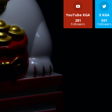
YouTube KGA
X KGA
281
501
Followers
Followers