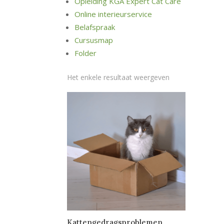
Opleiding KGA Expert Cat Care
Online interieurservice
Belafspraak
Cursusmap
Folder
Het enkele resultaat weergeven
Kattengedragsproblemen