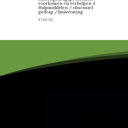
voorkomen en verhelpen 4
Hulpmiddelen / obsessief
gedrag / huisvesting
€
160.00