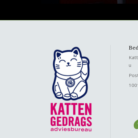
Bed
Kat
u
Pos
100