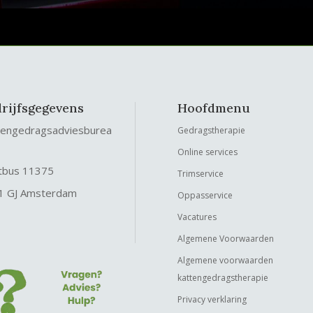
rijfsgegevens
Hoofdmenu
tengedragsadviesburea
Gedragstherapie
Online services
tbus 11375
Trimservice
1 GJ Amsterdam
Oppasservice
Vacatures
Algemene Voorwaarden
Algemene voorwaarden
kattengedragstherapie
Privacy verklaring