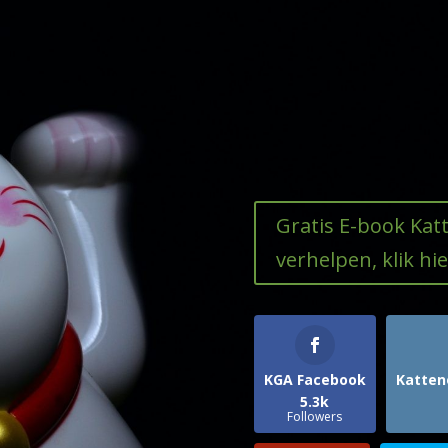
Gratis E-book Ka
verhelpen, klik hie
KGA Facebook
Katten
5.3k
Followers