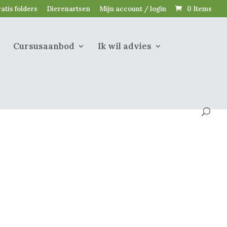
atis folders
Dierenartsen
Mijn account / login
0 Items
Cursusaanbod
Ik wil advies