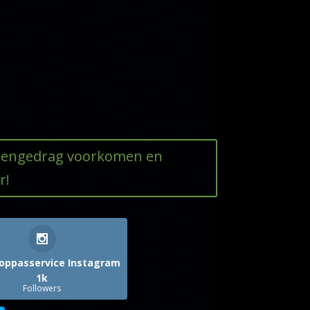
ttengedrag voorkomen en
r!
oppasservice Instagram
1k
Followers