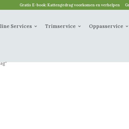
Gratis E-book: Kattengedrag voorkomen en verhelpen
Gr
line Services
Trimservice
Oppasservice
rag”