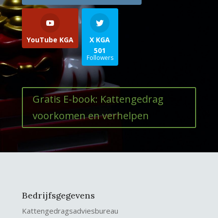
YouTube KGA
X KGA
501
Followers
Gratis E-book: Kattengedrag
voorkomen en verhelpen
Bedrijfsgegevens
Kattengedragsadviesbureau