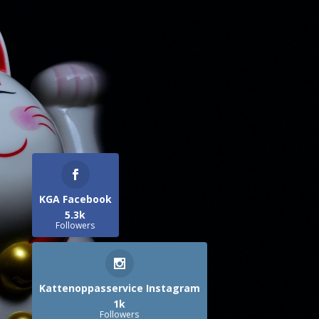
KGA Facebook
5.3k
Followers
Kattenoppasservice Instagram
1k
Followers