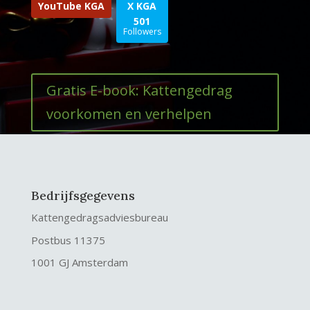
YouTube KGA
X KGA
501
Followers
Gratis E-book: Kattengedrag
voorkomen en verhelpen
Bedrijfsgegevens
Kattengedragsadviesbureau
Postbus 11375
1001 GJ Amsterdam