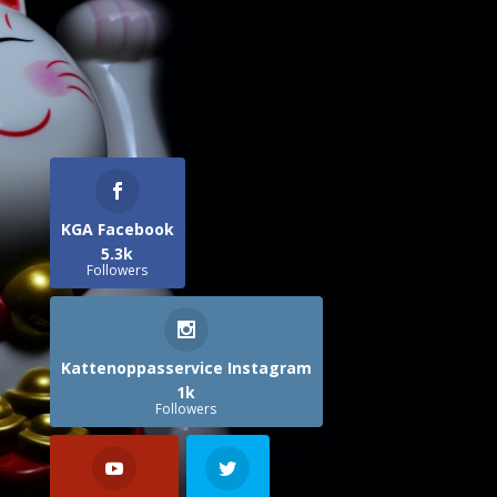
KGA Facebook
5.3k
Followers
Kattenoppasservice Instagram
1k
Followers