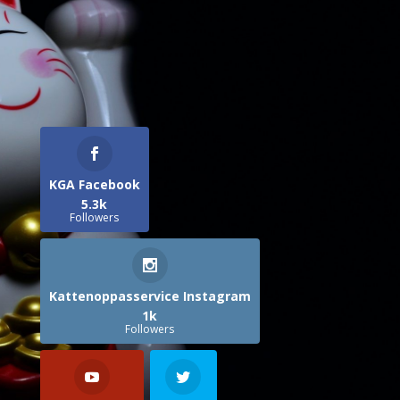
KGA Facebook
5.3k
Followers
Kattenoppasservice Instagram
1k
Followers