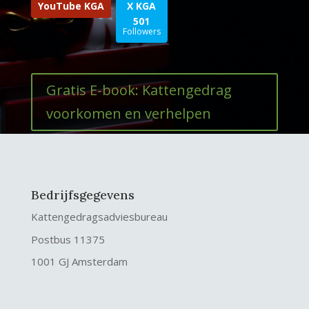
YouTube KGA
X KGA
501
Followers
Gratis E-book: Kattengedrag
voorkomen en verhelpen
Bedrijfsgegevens
Kattengedragsadviesbureau
Postbus 11375
1001 GJ Amsterdam