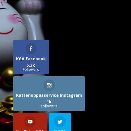
KGA Facebook
5.3k
Followers
Kattenoppasservice Instagram
1k
Followers