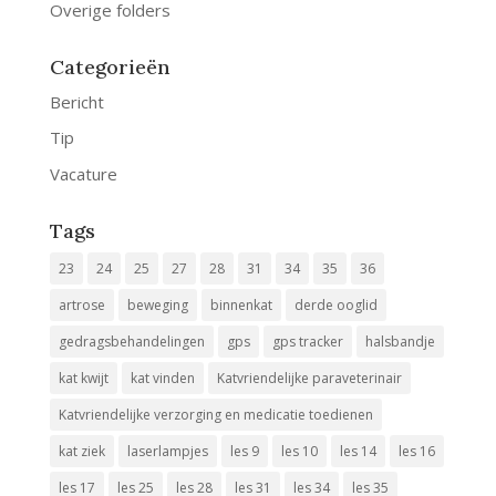
Overige folders
Categorieën
Bericht
Tip
Vacature
Tags
23
24
25
27
28
31
34
35
36
artrose
beweging
binnenkat
derde ooglid
gedragsbehandelingen
gps
gps tracker
halsbandje
kat kwijt
kat vinden
Katvriendelijke paraveterinair
Katvriendelijke verzorging en medicatie toedienen
kat ziek
laserlampjes
les 9
les 10
les 14
les 16
les 17
les 25
les 28
les 31
les 34
les 35