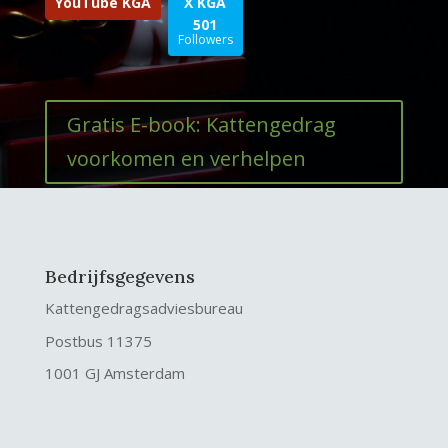
YouTube KGA
X KGA
501
Followers
Gratis E-book: Kattengedrag
voorkomen en verhelpen
Bedrijfsgegevens
Kattengedragsadviesbureau
Postbus 11375
1001 GJ Amsterdam