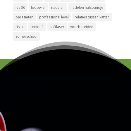
les 36
loopwiel
nadelen
nadelen halsbandje
parasieten
professional level
relaties tussen katten
risico
senior 1
softlaser
voorbereiden
zomerschool