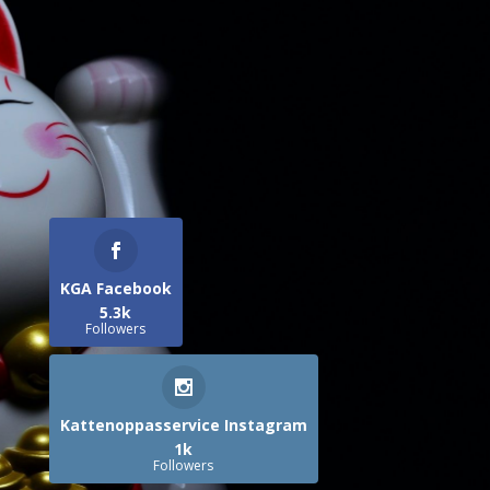
KGA Facebook
5.3k
Followers
Kattenoppasservice Instagram
1k
Followers