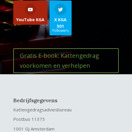
YouTube KGA
X KGA
501
Followers
Gratis E-book: Kattengedrag
voorkomen en verhelpen
Bedrijfsgegevens
Kattengedragsadviesbureau
Postbus 11375
1001 GJ Amsterdam