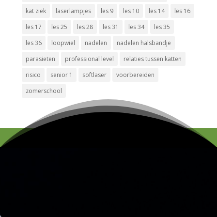
kat ziek
laserlampjes
les 9
les 10
les 14
les 16
les 17
les 25
les 28
les 31
les 34
les 35
les 36
loopwiel
nadelen
nadelen halsbandje
parasieten
professional level
relaties tussen katten
risico
senior 1
softlaser
voorbereiden
zomerschool