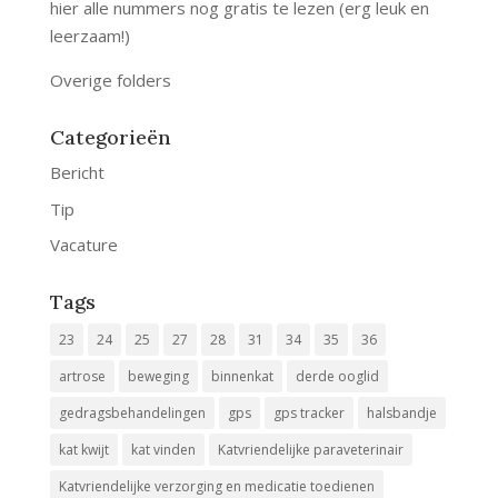
hier alle nummers nog gratis te lezen (erg leuk en
leerzaam!)
Overige folders
Categorieën
Bericht
Tip
Vacature
Tags
23
24
25
27
28
31
34
35
36
artrose
beweging
binnenkat
derde ooglid
gedragsbehandelingen
gps
gps tracker
halsbandje
kat kwijt
kat vinden
Katvriendelijke paraveterinair
Katvriendelijke verzorging en medicatie toedienen